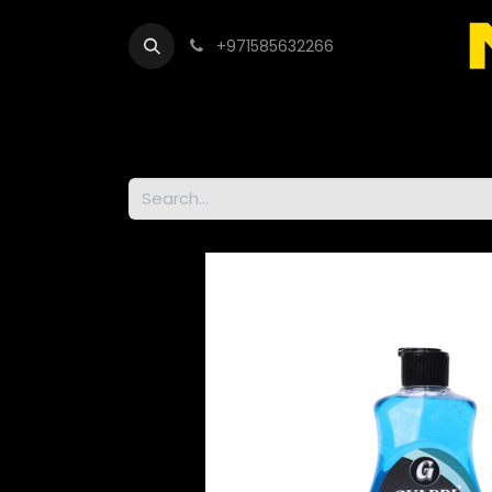
+971585632266
Out