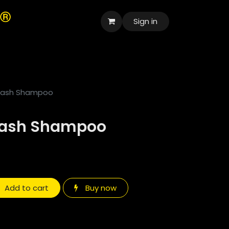
Sign in
اللغة ا
Wash Shampoo
Wash Shampoo
Add to cart
Buy now