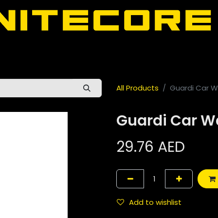
لعربية
All Nitecore Products
About Nitecore UAE
door
All Products
Guardi Car 
Guardi Car 
29.76
AED
Add to wishlist